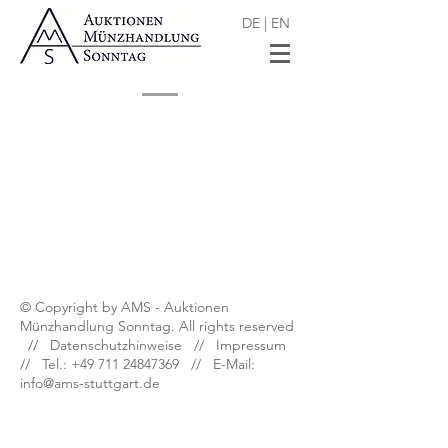
DE
|
EN
Shop
/
Dt. Münzen und Medaillen nach 1871
© Copyright by AMS - Auktionen
Münzhandlung Sonntag. All rights reserved
//
Datenschutzhinweise
//
Impressum
// Tel.:
+49 711 24847369
// E-Mail:
info@ams-stuttgart.de