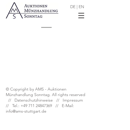
DE
|
EN
Shop
/
Numismatische Literatur
© Copyright by AMS - Auktionen
Münzhandlung Sonntag. All rights reserved
//
Datenschutzhinweise
//
Impressum
// Tel.:
+49 711 24847369
// E-Mail:
info@ams-stuttgart.de