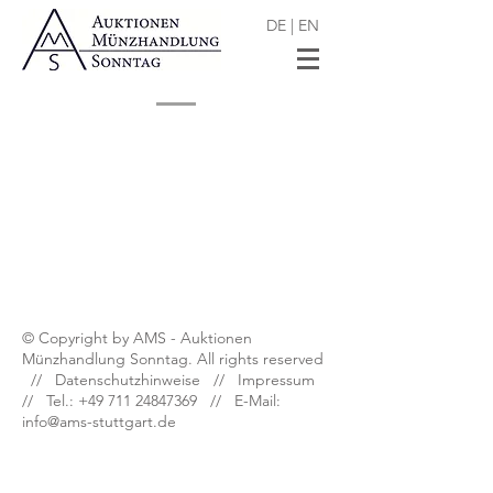
DE
|
EN
Shop
/
Dt. Münzen und Medaillen nach 1871
© Copyright by AMS - Auktionen
Münzhandlung Sonntag. All rights reserved
//
Datenschutzhinweise
//
Impressum
// Tel.:
+49 711 24847369
// E-Mail:
info@ams-stuttgart.de