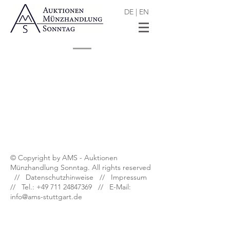
DE
|
EN
Shop
/
Dt. Münzen und Medaillen nach 1871
© Copyright by AMS - Auktionen
Münzhandlung Sonntag. All rights reserved
//
Datenschutzhinweise
//
Impressum
// Tel.:
+49 711 24847369
// E-Mail:
info@ams-stuttgart.de