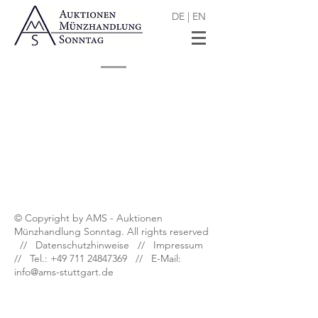
DE
|
EN
Shop
/
Numismatische Literatur
© Copyright by AMS - Auktionen
Münzhandlung Sonntag. All rights reserved
//
Datenschutzhinweise
//
Impressum
// Tel.:
+49 711 24847369
// E-Mail:
info@ams-stuttgart.de