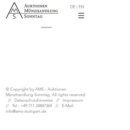
DE
|
EN
Shop
/
Ausländische Münzen und Medaillen
© Copyright by AMS - Auktionen
Münzhandlung Sonntag. All rights reserved
//
Datenschutzhinweise
//
Impressum
// Tel.:
+49 711 24847369
// E-Mail:
info@ams-stuttgart.de